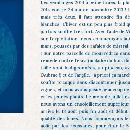
Les vendanges 2014 à peine finies, la p
2014 contre 34mm en novembre 2013 ! L
mais très doux, il faut attendre fin 
blanches. L’hiver est un peu plus froid q
parfois soufflé très fort. Avec l’aide de V
sur l’exploitation, nous commençons la ta
mars, poussés par des rafales de mistral 
! Sur notre parcelle de mourvèdres dans
remède contre l’esca (maladie du bois du
taille sont badigeonnées, au pinceau, av
l’Aubrac !) et de l’argile… à priori ça marc
souffle presque sans discontinuer jusqu’
vignes, et nous avons passé beaucoup de t
et les jeunes plants. Le mois de juillet es
nous avons un ensoleillement supérieur 
arrive le 13 août puis fin août et début
qualité des baies. Nous commençons le
août par les roussanes, pour finir le 