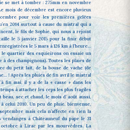
luie se met à tomber : 275mm en novembre
e mois de décembre est encore pluvieux
décembre pour voir les premières gelées
u’en 2014 surtout à cause du mistral qui a
incent, le fils de Sophie, qui nous a rejoint
ille le 5 janvier 2015 pour la finir début
enregistrées le 5 mars à 126 km à l’heure…
 le quartier des esquieirons on essaie un
e à des champignons). Toutes les plaies de
ec du petit lait, de la bouse de vache (de
he… ! Après les pluies de fin avril le mistral
à fin mai, il y a de la « casse » dans les
emps à attacher les ceps les plus fragiles
t beau, sec et chaud, le mois d’ août aussi,
à celui 2010. Un peu de pluie, bienvenue,
 septembre mais cela n’affecte en rien la
s vendanges à Châteauneuf du pape le 31
5 octobre à Lirac par les mourvèdres. La